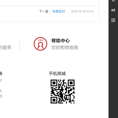

下一篇：
在线支付
2015-06-30 21:51

务
手机商城
程
策
货