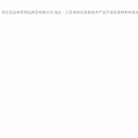
宿迁思远体育用品商贸有限公司 地址：江苏省宿迁高新技术产业开发区新材料科技城A9栋4楼东侧 电