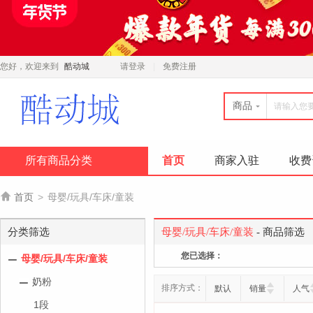
您好，欢迎来到
酷动城
请登录
免费注册
商品
所有商品分类
首页
商家入驻
收费

首页
>
母婴/玩具/车床/童装
分类筛选
母婴/玩具/车床/童装
- 商品筛选
您已选择：
母婴/玩具/车床/童装
奶粉
排序方式：
默认
销量
人气
1段