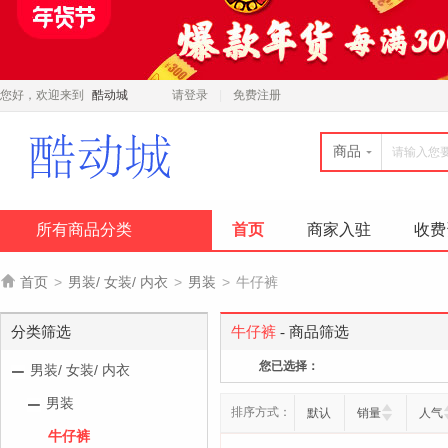
您好，欢迎来到
酷动城
请登录
免费注册
商品
所有商品分类
首页
商家入驻
收费

首页
>
男装/ 女装/ 内衣
>
男装
>
牛仔裤
分类筛选
牛仔裤
- 商品筛选
您已选择：
男装/ 女装/ 内衣
男装
排序方式：
默认
销量
人气
牛仔裤