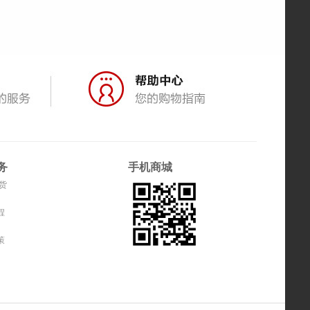
务
手机商城
货
程
策