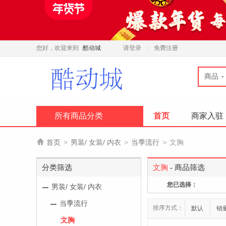
您好，欢迎来到
酷动城
请登录
免费注册
商品
所有商品分类
首页
商家入驻

首页
>
男装/ 女装/ 内衣
>
当季流行
>
文胸
分类筛选
文胸
- 商品筛选
您已选择：
男装/ 女装/ 内衣
当季流行
排序方式：
默认
销
文胸