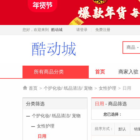
您好，欢迎来到
酷动城
请登录
免费注册
商品
所有商品分类
首页
商家入驻

首页
>
个护化妆/ 纸品清洁/ 宠物
>
女性护理
>
日用
分类筛选
日用
- 商品筛选
您已选择：
个护化妆/ 纸品清洁/ 宠物
女性护理
排序方式：
默认
销
日用