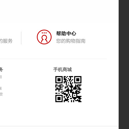
务
手机商城
程
策
货